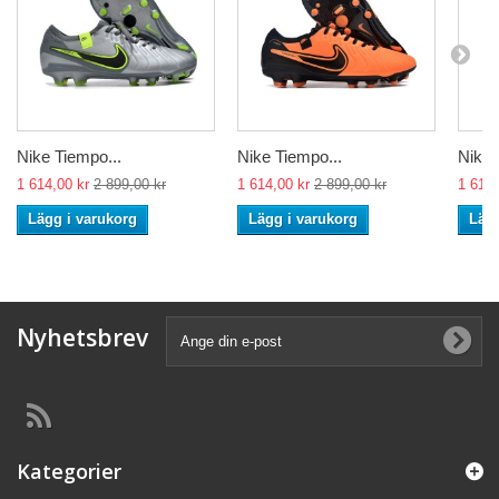
Nike Tiempo...
Nike Tiempo...
Nike 
1 614,00 kr
2 899,00 kr
1 614,00 kr
2 899,00 kr
1 614,
Lägg i varukorg
Lägg i varukorg
Lägg
Nyhetsbrev
Kategorier