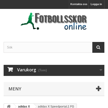
Kontakta oss
Logga in
Varukorg
(Tom)
MENY
adidas X
adidas X Speedportal.1 FG