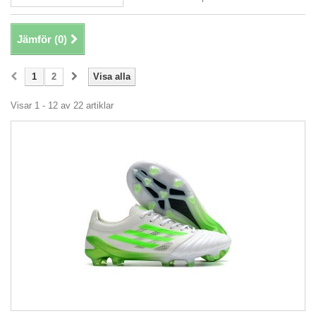
Jämför (
0
)
1
2
Visa alla
Visar 1 - 12 av 22 artiklar