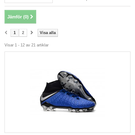
Jämför (
0
)
1
2
Visa alla
Visar 1 - 12 av 21 artiklar