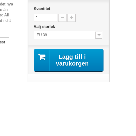
det nya
Kvantitet
re än
d All
 i ditt
Välj storlek
EU 39
est
Lägg till i
varukorgen