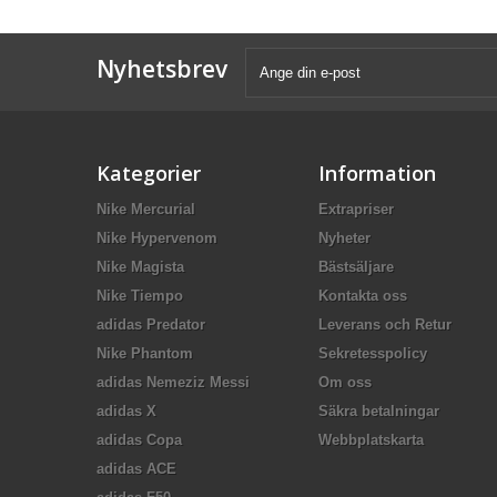
Nyhetsbrev
Kategorier
Information
Nike Mercurial
Extrapriser
Nike Hypervenom
Nyheter
Nike Magista
Bästsäljare
Nike Tiempo
Kontakta oss
adidas Predator
Leverans och Retur
Nike Phantom
Sekretesspolicy
adidas Nemeziz Messi
Om oss
adidas X
Säkra betalningar
adidas Copa
Webbplatskarta
adidas ACE