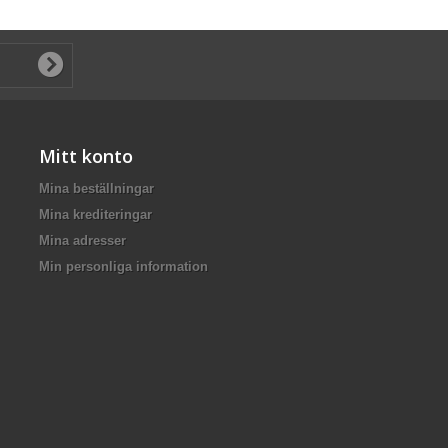
Mitt konto
Mina beställningar
Mina krediteringar
Mina adresser
Min personliga information