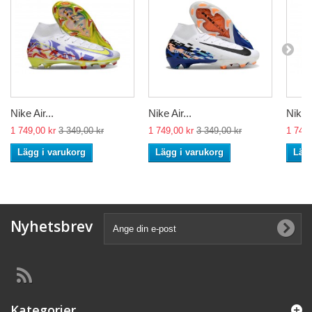
Nike Air...
Nike Air...
Nike A
1 749,00 kr
3 349,00 kr
1 749,00 kr
3 349,00 kr
1 749,
Lägg i varukorg
Lägg i varukorg
Lägg
Nyhetsbrev
Kategorier