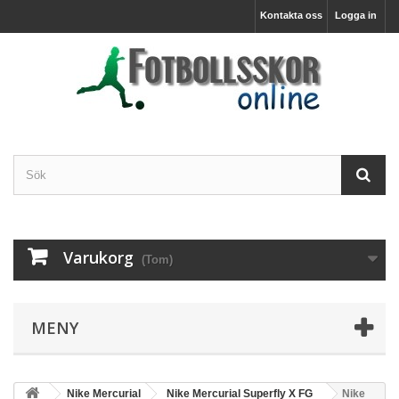
Kontakta oss
Logga in
Varukorg
(Tom)
MENY
Nike Mercurial
Nike Mercurial Superfly X FG
Nike