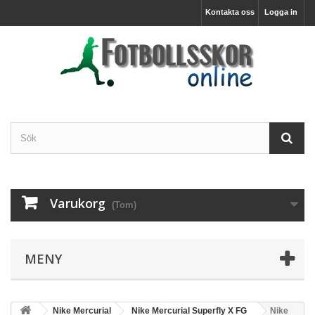
Kontakta oss
Logga in
Varukorg
(Tom)
MENY
Nike Mercurial
Nike Mercurial Superfly X FG
Nike