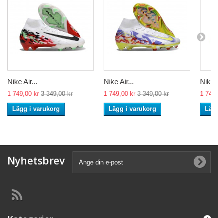
Nike Air...
Nike Air...
Nike A
1 749,00 kr
3 349,00 kr
1 749,00 kr
3 349,00 kr
1 749,
Lägg i varukorg
Lägg i varukorg
Lägg
Nyhetsbrev