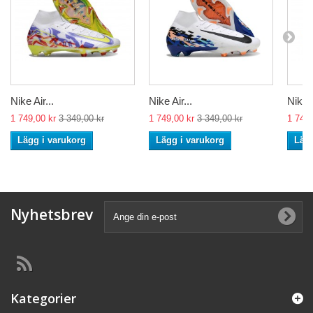
Nike Air...
Nike Air...
Nike A
1 749,00 kr
3 349,00 kr
1 749,00 kr
3 349,00 kr
1 749,
Lägg i varukorg
Lägg i varukorg
Lägg
Nyhetsbrev
Kategorier