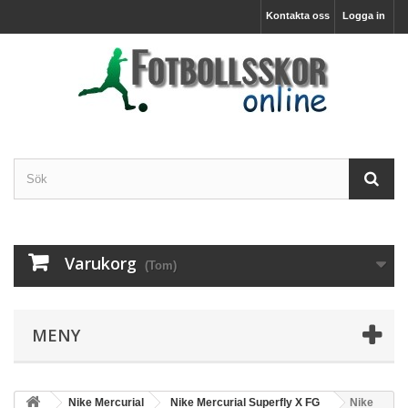
Kontakta oss
Logga in
Varukorg
(Tom)
MENY
Nike Mercurial
Nike Mercurial Superfly X FG
Nike