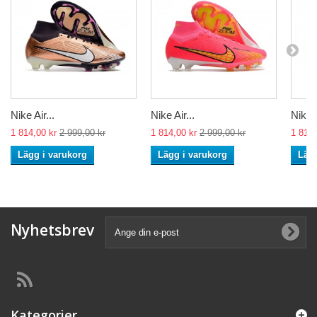
Nike Air...
Nike Air...
Nike A
1 814,00 kr
2 999,00 kr
1 814,00 kr
2 999,00 kr
1 814,
Lägg i varukorg
Lägg i varukorg
Lägg
Nyhetsbrev
Kategorier