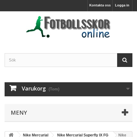
Kontakta oss
Logga in
Varukorg
(Tom)
MENY
Nike Mercurial
Nike Mercurial Superfly IX FG
Nike