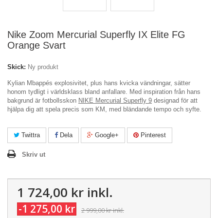
Nike Zoom Mercurial Superfly IX Elite FG
Orange Svart
Skick:
Ny produkt
Kylian Mbappés explosivitet, plus hans kvicka vändningar, sätter
honom tydligt i världsklass bland anfallare. Med inspiration från hans
bakgrund är fotbollsskon
NIKE Mercurial Superfly 9
designad för att
hjälpa dig att spela precis som KM, med bländande tempo och syfte.
Twittra
Dela
Google+
Pinterest
Skriv ut
1 724,00 kr
inkl.
-1 275,00 kr
2 999,00 kr
inkl.