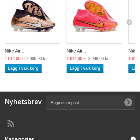
Nike Air...
Nike Air...
Nike A
1 814,00 kr
2 999,00 kr
1 814,00 kr
2 999,00 kr
1 814,
Lägg i varukorg
Lägg i varukorg
Lägg
Nyhetsbrev
Kategorier