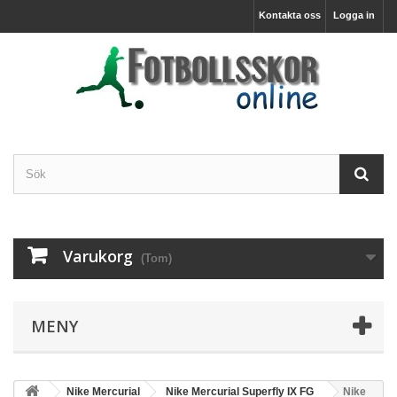
Kontakta oss
Logga in
Varukorg
(Tom)
MENY
Nike Mercurial
Nike Mercurial Superfly IX FG
Nike