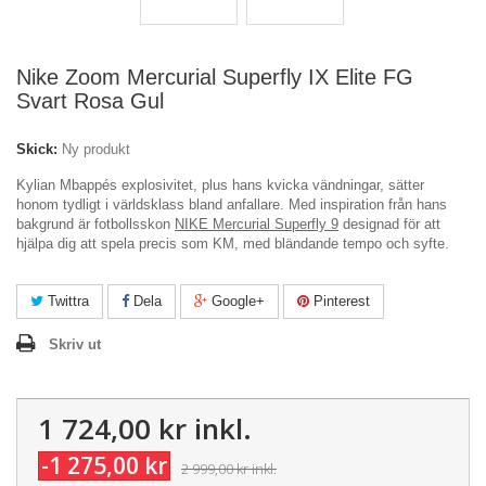
Nike Zoom Mercurial Superfly IX Elite FG
Svart Rosa Gul
Skick:
Ny produkt
Kylian Mbappés explosivitet, plus hans kvicka vändningar, sätter
honom tydligt i världsklass bland anfallare. Med inspiration från hans
bakgrund är fotbollsskon
NIKE Mercurial Superfly 9
designad för att
hjälpa dig att spela precis som KM, med bländande tempo och syfte.
Twittra
Dela
Google+
Pinterest
Skriv ut
1 724,00 kr
inkl.
-1 275,00 kr
2 999,00 kr
inkl.