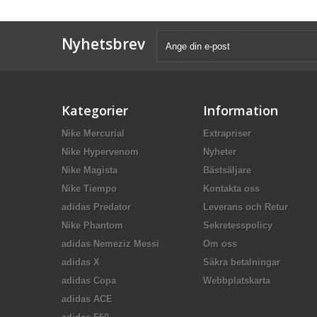
Nyhetsbrev
Kategorier
Information
Nike Mercurial
Extrapriser
Nike Hypervenom
Nyheter
Nike Magista
Bästsäljare
Nike Tiempo
Kontakta oss
adidas Predator
Leverans och Retur
Nike Phantom
Sekretesspolicy
adidas Nemeziz Messi
Om oss
adidas X
Säkra betalningar
adidas Copa
Webbplatskarta
adidas ACE