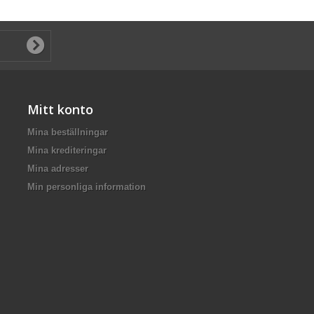
Mitt konto
Mina beställningar
Mina krediteringar
Mina adresser
Min personliga information