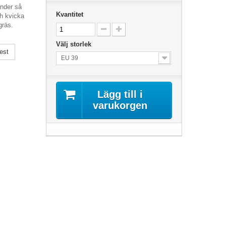
nder så
Kvantitet
ch kvicka
gräs.
Välj storlek
est
EU 39
Lägg till i
varukorgen