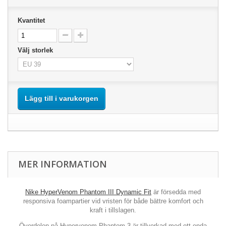
Kvantitet
Välj storlek
Lägg till i varukorgen
MER INFORMATION
Nike HyperVenom Phantom III Dynamic Fit
är försedda med
responsiva foampartier vid vristen för både bättre komfort och
kraft i tillslagen.
Överdelen på
Hypervenom Phantom 3
är tillverkad med ett enda