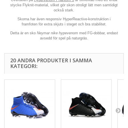
stycke Flyknit-material, vilket gör skon otroligt lätt men samtidigt
också stark.
Skorna har även responsiv HyperReactive-konstruktion i
framfoten för extra skjuts i steget och bra stabilitet.
Detta är en sko
Neymar nike hypevenom
med FG-dobbar, endast
avsedd för spel på naturgräs.
20 ANDRA PRODUKTER I SAMMA
KATEGORI: