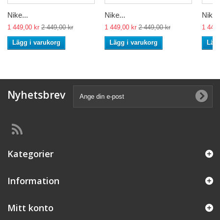
Nike...
Nike...
Nike..
1 449,00 kr
2 449,00 kr
1 449,00 kr
2 449,00 kr
1 449,
Lägg i varukorg
Lägg i varukorg
Lägg
Nyhetsbrev
Kategorier
Information
Mitt konto