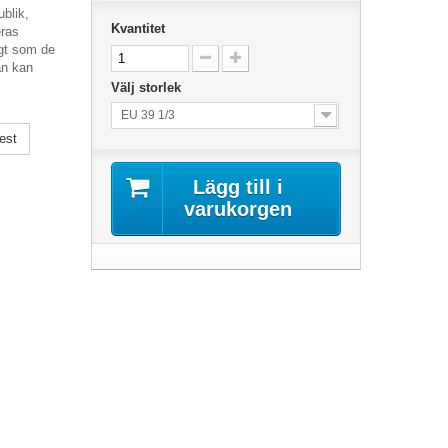
ublik,
Kvantitet
eras
igt som de
an kan
Välj storlek
EU 39 1/3
est
Lägg till i
varukorgen