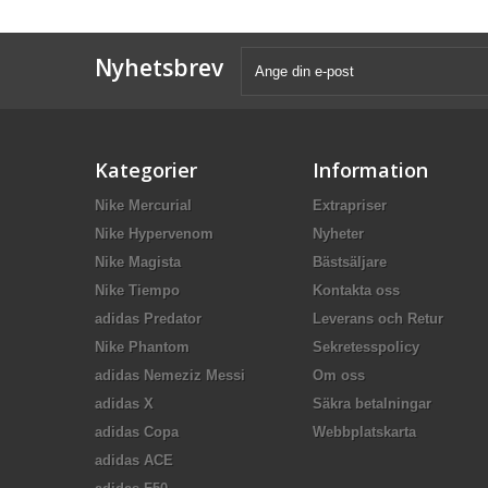
Nyhetsbrev
Kategorier
Information
Nike Mercurial
Extrapriser
Nike Hypervenom
Nyheter
Nike Magista
Bästsäljare
Nike Tiempo
Kontakta oss
adidas Predator
Leverans och Retur
Nike Phantom
Sekretesspolicy
adidas Nemeziz Messi
Om oss
adidas X
Säkra betalningar
adidas Copa
Webbplatskarta
adidas ACE