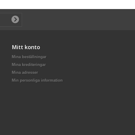
Mitt konto
Mina beställningar
Mina krediteringar
Mina adresser
Min personliga information