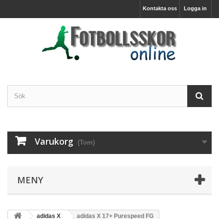
Kontakta oss
Logga in
Varukorg
(Tom)
MENY
adidas X
adidas X 17+ Purespeed FG